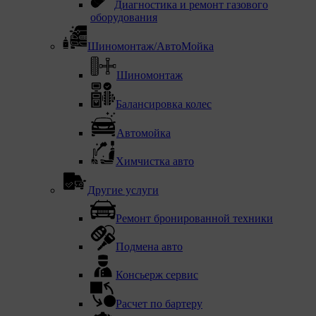
Диагностика и ремонт газового
оборудования
Шиномонтаж/АвтоМойка
Шиномонтаж
Балансировка колес
Автомойка
Химчистка авто
Другие услуги
Ремонт бронированной техники
Подмена авто
Консьерж сервис
Расчет по бартеру