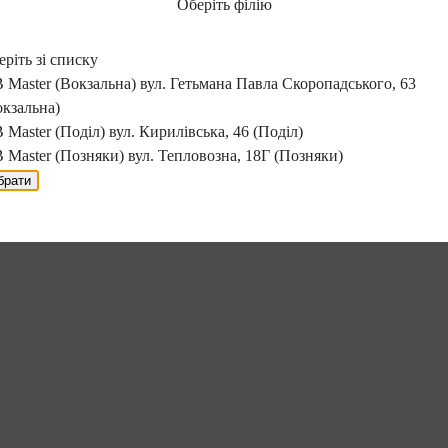
Оберіть філію
ріть зі списку
 Master (Вокзальна)
вул. Гетьмана Павла Скоропадського, 63
окзальна)
 Master (Поділ)
вул. Кирилівська, 46 (Поділ)
 Master (Позняки)
вул. Тепловозна, 18Г (Позняки)
брати