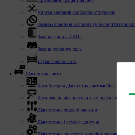
Промивання радіатора печі
Чистка клапанів горіховою стружкою
Заміна сальників клапанів (з/без зняття головк
Заміна фільтра АКПП
Заміна лобового скла
Шумоізоляція авто
Діагностика авто
Комп’ютерна діагностика автомобіля
Комплексна діагностика авто перед купівлею
Діагностика ходової частини
Діагностика і ремонт двигуна
Діагностика та ремонт коробки передач