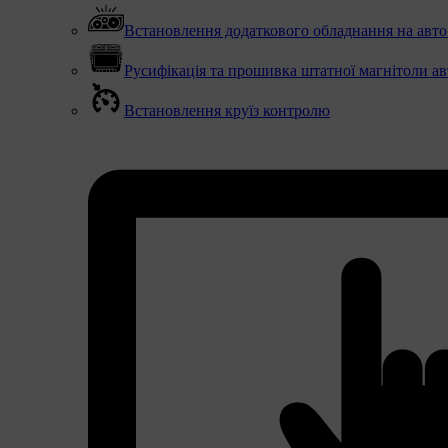
Встановлення додаткового обладнання на авто (
Русифікація та прошивка штатної магнітоли ав
Встановлення круїз контролю