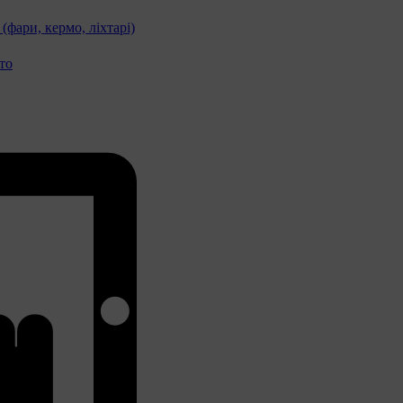
фари, кермо, ліхтарі)
то