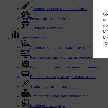
Діагностика системи запалювання
Обе
Ремонт шліцьових з’єднань
MB
(В
Діагностика кузова
MB
MB
Автоелектрика
О
Діагностика та ремонт автоелектрики
Комп’ютерна діагностика автомобіля
Прошивка та адаптація блоків керування
Встановлення мультимедіа в автомобіль
Заміна ламп на світлодіодні
Встановлення камери заднього виду
Калібрування радару