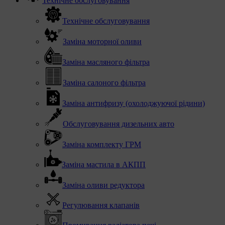
Технічне обслуговування
Технічне обслуговування
Заміна моторної оливи
Заміна масляного фільтра
Заміна салоного фільтра
Заміна антифризу (охолоджуючої рідини)
Обслуговування дизельних авто
Заміна комплекту ГРМ
Заміна мастила в АКПП
Заміна оливи редуктора
Регулювання клапанів