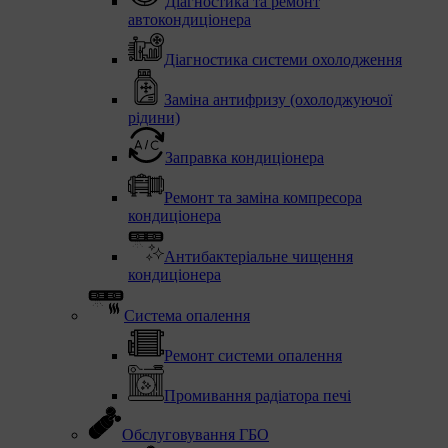
Діагностика та ремонт
автокондиціонера
Діагностика системи охолодження
Заміна антифризу (охолоджуючої
рідини)
Заправка кондиціонера
Ремонт та заміна компресора
кондиціонера
Антибактеріальне чищення
кондиціонера
Система опалення
Ремонт системи опалення
Промивання радіатора печі
Обслуговування ГБО