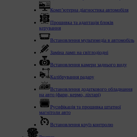
Комп’ютерна діагностика автомобіля
Прошивка та адаптація блоків
керування
Встановлення мультимедіа в автомобіль
Заміна ламп на світлодіодні
Встановлення камери заднього виду
Калібрування радару
Встановлення додаткового обладнання
на авто (фари, кермо, ліхтарі)
Русифікація та прошивка штатної
магнітоли авто
Встановлення круїз контролю