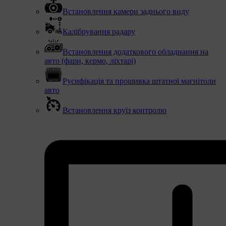
Встановлення камери заднього виду
Калібрування радару
Встановлення додаткового обладнання на
авто (фари, кермо, ліхтарі)
Русифікація та прошивка штатної магнітоли
авто
Встановлення круїз контролю