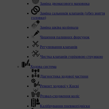
Заміна двомасового маховика
Заміна сальників клапанів (з/без зняття
головки)
Заміна шківа колінвала
Чищення паливних форсунок
Регулювання клапанів
Чистка клапанів горіховою стружкою
Ходова система
Діагностика ходової частини
Ремонт ходової у Києві
Розвал-сходження коліс
Калібрування пневмопідвіски