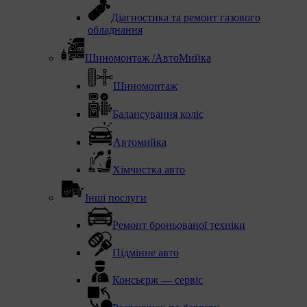
Діагностика та ремонт газового
обладнання
Шиномонтаж /АвтоМийка
Шиномонтаж
Балансування коліс
Автомийка
Хімчистка авто
Інші послуги
Ремонт броньованої техніки
Підмінне авто
Консьєрж — сервіс