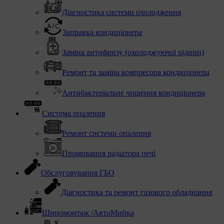
Діагностика системи охолодження
Заправка кондиціонера
Заміна антифризу (охолоджуючої рідини)
Ремонт та заміна компресора кондиціонера
Антибактеріальне чищення кондиціонера
Система опалення
Ремонт системи опалення
Промивання радіатора печі
Обслуговування ГБО
Діагностика та ремонт газового обладнання
Шиномонтаж /АвтоМийка