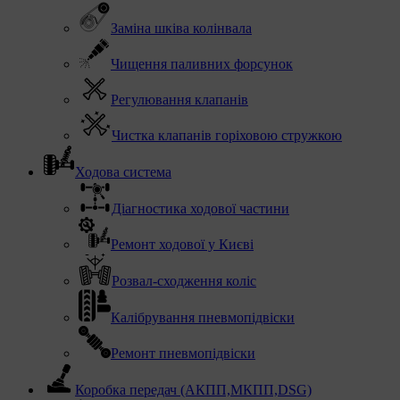
Заміна шківа колінвала
Чищення паливних форсунок
Регулювання клапанів
Чистка клапанів горіховою стружкою
Ходова система
Діагностика ходової частини
Ремонт ходової у Києві
Розвал-сходження коліс
Калібрування пневмопідвіски
Ремонт пневмопідвіски
Коробка передач (АКПП,МКПП,DSG)