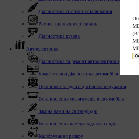
Діагностика системи запалювання
Обе
Ремонт шліцьових з’єднань
MB
(В
Діагностика кузова
MB
MB
Автоелектрика
О
Діагностика та ремонт автоелектрики
Комп’ютерна діагностика автомобіля
Прошивка та адаптація блоків керування
Встановлення мультимедіа в автомобіль
Заміна ламп на світлодіодні
Встановлення камери заднього виду
Калібрування радару