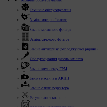
Технічне обслуговування
Технічне обслуговування
Заміна моторної оливи
Заміна масляного фільтра
Заміна салоного фільтра
Заміна антифризу (охолоджуючої рідини)
Обслуговування дизельних авто
Заміна комплекту ГРМ
Заміна мастила в АКПП
Заміна оливи редуктора
Регулювання клапанів