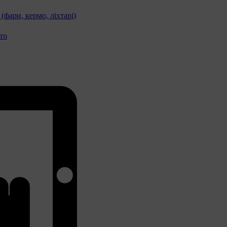
фари, кермо, ліхтарі)
то