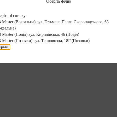
Оберіть філію
ріть зі списку
 Master (Вокзальна)
вул. Гетьмана Павла Скоропадського, 63
окзальна)
 Master (Поділ)
вул. Кирилівська, 46 (Поділ)
 Master (Позняки)
вул. Тепловозна, 18Г (Позняки)
брати