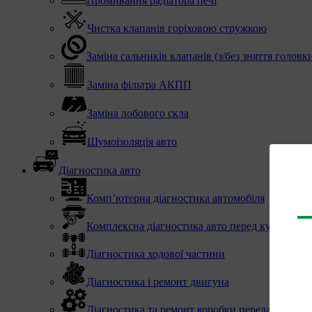
Промивання радіатора печі
Чистка клапанів горіховою стружкою
Заміна сальників клапанів (з/без зняття головк
Заміна фільтра АКПП
Заміна лобового скла
Шумоізоляція авто
Діагностика авто
Комп’ютерна діагностика автомобіля
Комплексна діагностика авто перед купівлею
Діагностика ходової частини
Діагностика і ремонт двигуна
Діагностика та ремонт коробки передач