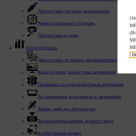
Діагностика системи запалювання
Обе
Ремонт шліцьових з’єднань
MB
(В
Діагностика кузова
MB
MB
Автоелектрика
О
Діагностика та ремонт автоелектрики
Комп’ютерна діагностика автомобіля
Прошивка та адаптація блоків керування
Встановлення мультимедіа в автомобіль
Заміна ламп на світлодіодні
Встановлення камери заднього виду
Калібрування радару