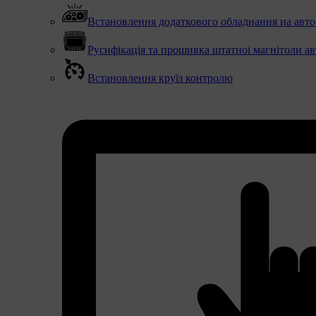
Встановлення додаткового обладнання на авто (
Русифікація та прошивка штатної магнітоли ав
Встановлення круїз контролю