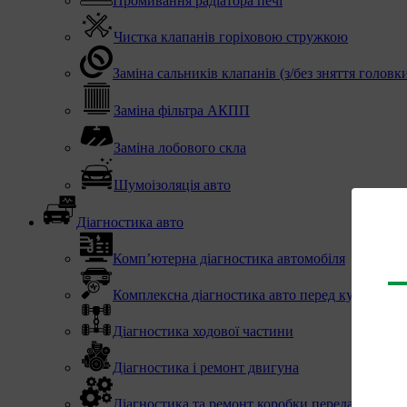
Промивання радіатора печі
Чистка клапанів горіховою стружкою
Заміна сальників клапанів (з/без зняття головк
Заміна фільтра АКПП
Заміна лобового скла
Шумоізоляція авто
Діагностика авто
Комп’ютерна діагностика автомобіля
Комплексна діагностика авто перед купівлею
Діагностика ходової частини
Діагностика і ремонт двигуна
Діагностика та ремонт коробки передач