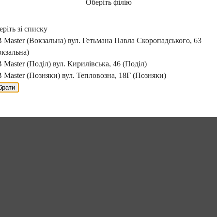
Оберіть філію
ріть зі списку
 Master (Вокзальна)
вул. Гетьмана Павла Скоропадського, 63
окзальна)
 Master (Поділ)
вул. Кирилівська, 46 (Поділ)
 Master (Позняки)
вул. Тепловозна, 18Г (Позняки)
брати