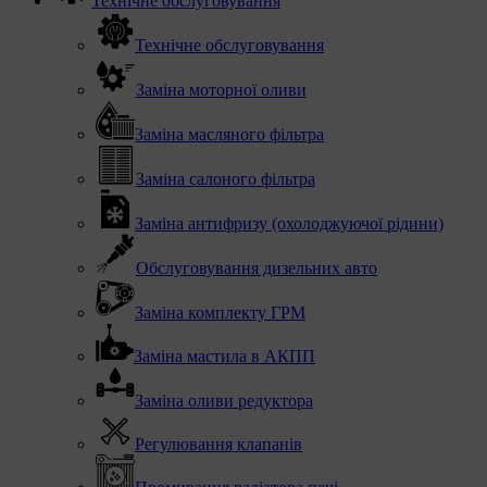
Технічне обслуговування
Технічне обслуговування
Заміна моторної оливи
Заміна масляного фільтра
Заміна салоного фільтра
Заміна антифризу (охолоджуючої рідини)
Обслуговування дизельних авто
Заміна комплекту ГРМ
Заміна мастила в АКПП
Заміна оливи редуктора
Регулювання клапанів