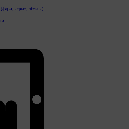
фари, кермо, ліхтарі)
то